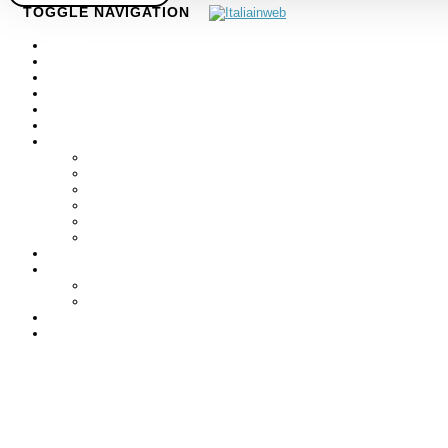
TOGGLE NAVIGATION
METODO
BUSINESS PLAN
GRAFICA
SITI WEB
E-COMMERCE
SEO
ADV
GOOGLE ADS
FACEBOOK ADS
INSTAGRAM ADS
LINKEDIN ADS
EMAIL MARKETING
CARTELLONISTICA
SOCIAL MEDIA
AUTOMATION
LEAD GENERATION
ECOMMERCE AUTOMATION
IA
CUSTOMER CARE
Creazione di 