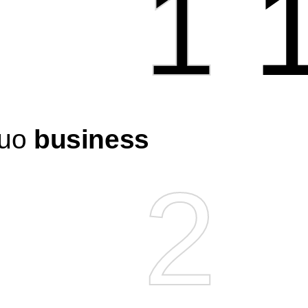
1
tuo
business
2