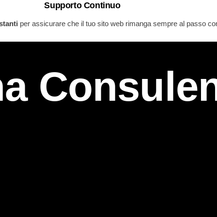
Supporto Continuo
stanti
per assicurare che il tuo sito web rimanga sempre al passo con
na Consule