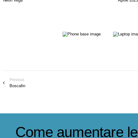
Neon Vega
Aprile 202
Previous
Boscafin
Come aumentare le