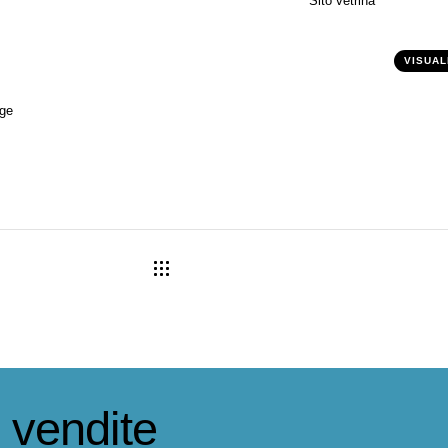
3
Sito vetrina
VISUAL
 vendite