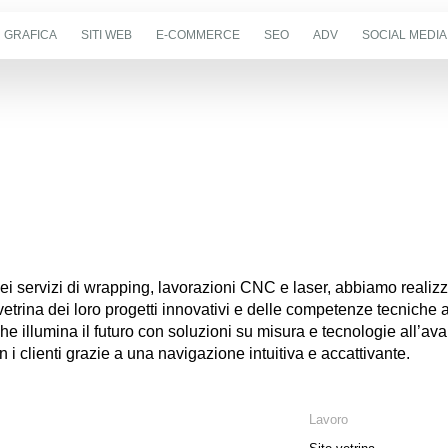
GRAFICA
SITI WEB
E-COMMERCE
SEO
ADV
SOCIAL MEDIA
nei servizi di wrapping, lavorazioni CNC e laser, abbiamo realiz
a vetrina dei loro progetti innovativi e delle competenze tecniche
e illumina il futuro con soluzioni su misura e tecnologie all’av
i clienti grazie a una navigazione intuitiva e accattivante.
Lavoro