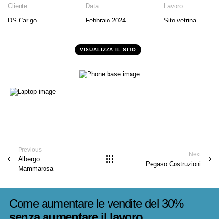
Cliente
Data
Lavoro
DS Car.go
Febbraio 2024
Sito vetrina
VISUALIZZA IL SITO
Previous
Next
Albergo
Pegaso Costruzioni
Mammarosa
Come aumentare le vendite del 30%
senza aumentare il lavoro