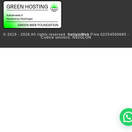
© 2019 - 2026 All rights reserved.
ItaliainWeb
P.Iva 02254500685 -
Codice univoco: N92GLON